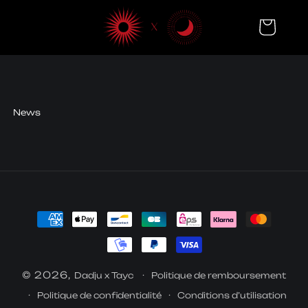
et
passer
Panier
au
contenu
News
Moyens
de
paiement
© 2026,
Dadju x Tayc
Politique de remboursement
Politique de confidentialité
Conditions d’utilisation